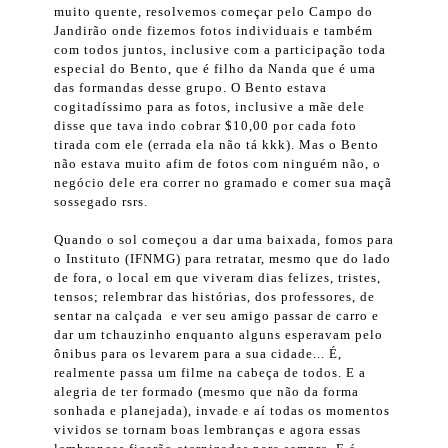
muito quente, resolvemos começar pelo Campo do
Jandirão onde fizemos fotos individuais e também
com todos juntos, inclusive com a participação toda
especial do Bento, que é filho da Nanda que é uma
das formandas desse grupo. O Bento estava
cogitadíssimo para as fotos, inclusive a mãe dele
disse que tava indo cobrar $10,00 por cada foto
tirada com ele (errada ela não tá kkk). Mas o Bento
não estava muito afim de fotos com ninguém não, o
negócio dele era correr no gramado e comer sua maçã
sossegado rsrs.
Quando o sol começou a dar uma baixada, fomos para
o Instituto (IFNMG) para retratar, mesmo que do lado
de fora, o local em que viveram dias felizes, tristes,
tensos; relembrar das histórias, dos professores, de
sentar na calçada e ver seu amigo passar de carro e
dar um tchauzinho enquanto alguns esperavam pelo
ônibus para os levarem para a sua cidade... É,
realmente passa um filme na cabeça de todos. E a
alegria de ter formado (mesmo que não da forma
sonhada e planejada), invade e aí todas os momentos
vividos se tornam boas lembranças e agora essas