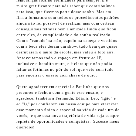
lembranças ficarão eternizadas para sempre. E é
muito gratificante para nós saber que contribuímos
para isso, que fizemos parte desse sonho. Mas em
fim, a formatura com todos os procedimentos padrões
ainda não foi possível de realizar, mas com certeza
conseguimos retratar bem a amizade linda que ficou
entre eles, da cumplicidade e do sonho realizado.
Com o "canudo"na mão, capelo na cabeça e vestidos
com a beca eles deram um show, tudo bem que quase
derrubaram o muro da escola, mas valeu a foto rsrs.
Aproveitamos todo o espaço em frente ao IF,
inclusive o bendito muro, e é claro que não podia
faltar as fotinhas no pôr do sol, que veio com tudo
para encerrar o ensaio com chave de ouro.
Quero agradecer em especial a Paulinha que nos
procurou e fechou com a gente esse ensaio, e
agradecer também a Fernanda, Edimir, Leo, "Igão" e
ao "Ig" por confiarem em nossa equipe para eternizar
esse momento único e especial na vida de cada um de
vocês, e que essa nova trajetória de vida seja sempre
repleta de oportunidades e conquistas. Sucesso meus
queridos!