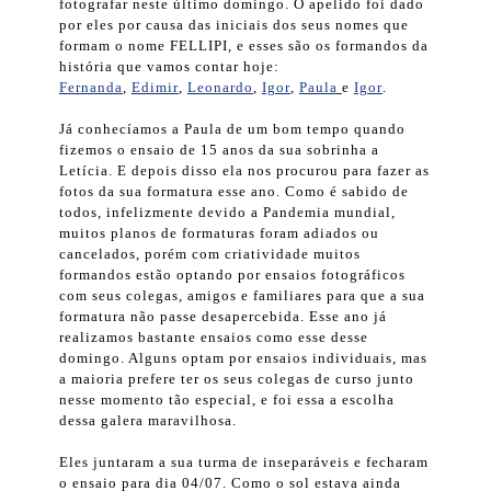
fotografar neste último domingo. O apelido foi dado
por eles por causa das iniciais dos seus nomes que
formam o nome FELLIPI, e esses são os formandos da
história que vamos contar hoje:
Fernanda
,
Edimir
,
Leonardo
,
Igor
,
Paula
e
Igor
.
Já conhecíamos a Paula de um bom tempo quando
fizemos o ensaio de 15 anos da sua sobrinha a
Letícia. E depois disso ela nos procurou para fazer as
fotos da sua formatura esse ano. Como é sabido de
todos, infelizmente devido a Pandemia mundial,
muitos planos de formaturas foram adiados ou
cancelados, porém com criatividade muitos
formandos estão optando por ensaios fotográficos
com seus colegas, amigos e familiares para que a sua
formatura não passe desapercebida. Esse ano já
realizamos bastante ensaios como esse desse
domingo. Alguns optam por ensaios individuais, mas
a maioria prefere ter os seus colegas de curso junto
nesse momento tão especial, e foi essa a escolha
dessa galera maravilhosa.
Eles juntaram a sua turma de inseparáveis e fecharam
o ensaio para dia 04/07. Como o sol estava ainda