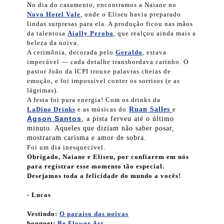
No dia do casamento, encontramos a Naiane no
Novo Hotel Vale
, onde o Eliseu havia preparado
lindas surpresas para ela. A produção ficou nas mãos
da talentosa
Aially Peroba
,
que realçou ainda mais a
beleza da noiva.
A cerimônia, decorada pelo
Geraldo
, estava
impecável — cada detalhe transbordava carinho. O
pastor João da ICPI trouxe palavras cheias de
emoção, e foi impossível conter os sorrisos (e as
lágrimas).
A festa foi pura energia! Com os drinks da
LaDino Drinks
e as músicas do
Ruan Salles
e
Agson Santos
, a pista ferveu até o último
minuto. Aqueles que diziam não saber posar,
mostraram carisma e amor de sobra.
Foi um dia inesquecível.
Obrigado, Naiane e Eliseu, por confiarem em nós
para registrar esse momento tão especial.
Desejamos toda a felicidade do mundo a vocês!
- Lucas
Vestindo:
O paraíso das noivas
bouquet:
Be Flower Art