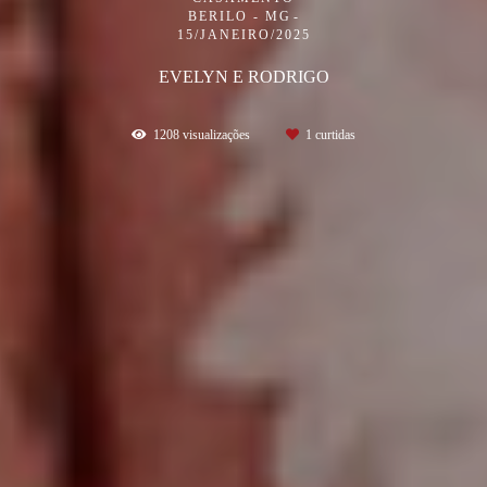
BERILO - MG
15/JANEIRO/2025
EVELYN E RODRIGO
1208
visualizações
1
curtidas