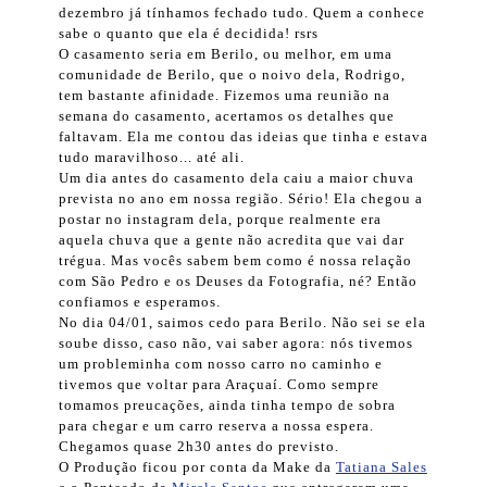
dezembro já tínhamos fechado tudo. Quem a conhece
sabe o quanto que ela é decidida! rsrs
O casamento seria em Berilo, ou melhor, em uma
comunidade de Berilo, que o noivo dela, Rodrigo,
tem bastante afinidade. Fizemos uma reunião na
semana do casamento, acertamos os detalhes que
faltavam. Ela me contou das ideias que tinha e estava
tudo maravilhoso... até ali.
Um dia antes do casamento dela caiu a maior chuva
prevista no ano em nossa região. Sério! Ela chegou a
postar no instagram dela, porque realmente era
aquela chuva que a gente não acredita que vai dar
trégua. Mas vocês sabem bem como é nossa relação
com São Pedro e os Deuses da Fotografia, né? Então
confiamos e esperamos.
No dia 04/01, saimos cedo para Berilo. Não sei se ela
soube disso, caso não, vai saber agora: nós tivemos
um probleminha com nosso carro no caminho e
tivemos que voltar para Araçuaí. Como sempre
tomamos preucações, ainda tinha tempo de sobra
para chegar e um carro reserva a nossa espera.
Chegamos quase 2h30 antes do previsto.
O Produção ficou por conta da Make da
Tatiana Sales