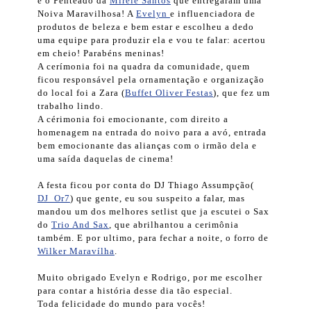
e o Penteado da
Mirele Santos
que entregaram uma
Noiva Maravilhosa! A
Evelyn
e influenciadora de
produtos de beleza e bem estar e escolheu a dedo
uma equipe para produzir ela e vou te falar: acertou
em cheio! Parabéns meninas!
A cerímonia foi na quadra da comunidade, quem
ficou responsável pela ornamentação e organização
do local foi a Zara (
Buffet Oliver Festas
), que fez um
trabalho lindo.
A cérimonia foi emocionante, com direito a
homenagem na entrada do noivo para a avó, entrada
bem emocionante das alianças com o irmão dela e
uma saída daquelas de cinema!
A festa ficou por conta do DJ Thiago Assumpção(
DJ_Or7
) que gente, eu sou suspeito a falar, mas
mandou um dos melhores setlist que ja escutei o Sax
do
Trio And Sax
, que abrilhantou a cerimônia
também. E por ultimo, para fechar a noite, o forro de
Wilker Maravílha
.
Muito obrigado Evelyn e Rodrigo, por me escolher
para contar a história desse dia tão especial.
Toda felicidade do mundo para vocês!