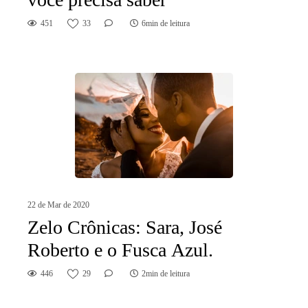
451
33
6min de leitura
22 de Mar de 2020
Zelo Crônicas: Sara, José
Roberto e o Fusca Azul.
446
29
2min de leitura