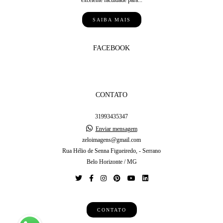
excelente faculdade para...
SAIBA MAIS
FACEBOOK
CONTATO
31993435347
Enviar mensagem
zeloimagens@gmail.com
Rua Hélio de Senna Figueiredo, - Serrano
Belo Horizonte / MG
CONTATO