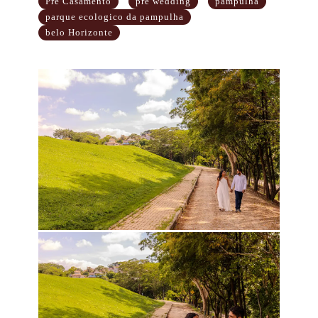
Pré Casamento
pre wedding
pampulha
parque ecologico da pampulha
belo Horizonte