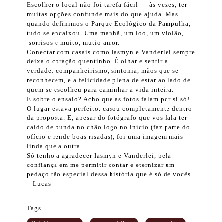
Escolher o local não foi tarefa fácil — às vezes, ter
muitas opções confunde mais do que ajuda. Mas
quando definimos o Parque Ecológico da Pampulha,
tudo se encaixou. Uma manhã, um loo, um violão,
sorrisos e muito, mutio amor.
Conectar com casais como Iasmyn e Vanderlei sempre
deixa o coração quentinho. É olhar e sentir a
verdade: companheirismo, sintonia, mãos que se
reconhecem, e a felicidade plena de estar ao lado de
quem se escolheu para caminhar a vida inteira.
E sobre o ensaio? Acho que as fotos falam por si só!
O lugar estava perfeito, casou completamente dentro
da proposta. E, apesar do fotógrafo que vos fala ter
caído de bunda no chão logo no início (faz parte do
ofício e rende boas risadas), foi uma imagem mais
linda que a outra.
Só tenho a agradecer Iasmyn e Vanderlei, pela
confiança em me permitir contar e eternizar um
pedaço tão especial dessa história que é só de vocês.
– Lucas
Tags