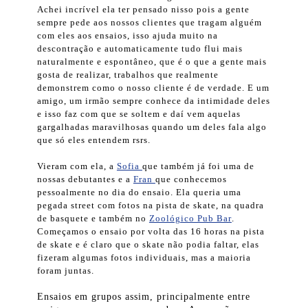
Achei incrível ela ter pensado nisso pois a gente
sempre pede aos nossos clientes que tragam alguém
com eles aos ensaios, isso ajuda muito na
descontração e automaticamente tudo flui mais
naturalmente e espontâneo, que é o que a gente mais
gosta de realizar, trabalhos que realmente
demonstrem como o nosso cliente é de verdade. E um
amigo, um irmão sempre conhece da intimidade deles
e isso faz com que se soltem e daí vem aquelas
gargalhadas maravilhosas quando um deles fala algo
que só eles entendem rsrs.
Vieram com ela, a
Sofia
que também já foi uma de
nossas debutantes e a
Fran
que conhecemos
pessoalmente no dia do ensaio. Ela queria uma
pegada street com fotos na pista de skate, na quadra
de basquete e também no
Zoológico Pub Bar
.
Começamos o ensaio por volta das 16 horas na pista
de skate e é claro que o skate não podia faltar, elas
fizeram algumas fotos individuais, mas a maioria
foram juntas.
Ensaios em grupos assim, principalmente entre