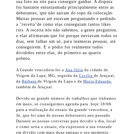
sua foto no site para conseguir ganhar. A disputa
foi bastante entusiasmada principalmente entre as
debutantes, que não saíram do topo da colocação.
Muitas pessoas até estavam perguntando e pedindo
a "receita"de como elas conseguiam tantos likes
rsrs. A receita nós não sabemos, a gente perguntou,
e elas afirmaram que foi porque enviavam todos os
dias, sem falhar um só, para inúmeras pessoas, até
conseguirem. E o pódio foi realmente todos
divididos entre elas, do primeiro ao quarto
prêmio.
A Grande vencedora foi a
Ana Júlia
da cidade de
Virgem da Lapa, MG, seguida da
Cecília
de Araçuaí,
da
Bárbara
de Virgem da Lapa e da
Maria Eduarda
também de Araçuaí.
Devido ao grande número de trabalhos que tínhamos
em maio, só conseguimos agenda para hoje 18/06
para a realização do ensaio da grande vencedora, a
Jú, que foi uma de nossas debutantes ano passado.
Durante as nossas conversas para decidir o dia, local
e como seria o ensaio, ela expressou a sua vontade
em dividir com mais duas amigas o seu momento.