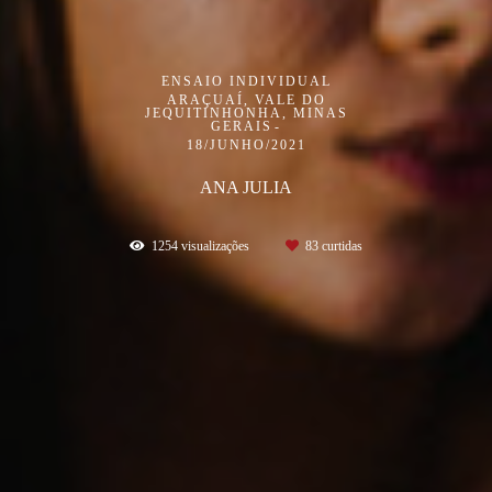
ENSAIO INDIVIDUAL
ARAÇUAÍ, VALE DO
JEQUITINHONHA, MINAS
GERAIS
18/JUNHO/2021
ANA JULIA
1254
visualizações
83
curtidas