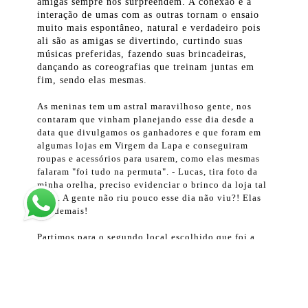
amigas sempre nos surpreendem. A conexão e a
interação de umas com as outras tornam o ensaio
muito mais espontâneo, natural e verdadeiro pois
ali são as amigas se divertindo, curtindo suas
músicas preferidas, fazendo suas brincadeiras,
dançando as coreografias que treinam juntas em
fim, sendo elas mesmas.
As meninas tem um astral maravilhoso gente, nos
contaram que vinham planejando esse dia desde a
data que divulgamos os ganhadores e que foram em
algumas lojas em Virgem da Lapa e conseguiram
roupas e acessórios para usarem, como elas mesmas
falaram "foi tudo na permuta". - Lucas, tira foto da
minha orelha, preciso evidenciar o brinco da loja tal
rsrs... A gente não riu pouco esse dia não viu?! Elas
são demais!
Partimos para o segundo local escolhido que foi a
quadra na Praça do Fórum, onde fizemos algumas
fotos bem numa pegada mais esportiva com a bola de
basquete e também com o skate. Já anoitecendo e
essas meninas num pique de dar inveja, queriam
fotos em tudo que era lugar, até no sinal de trânsito,