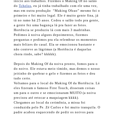
início aos trabalhos. Fizemos o Making Of no salão
do
Tchelos
, eu já tinha trabalhado com ele uma vez,
mas em outra produção “Making Ofzao” mesmo foi o
primeiro e foi muito legal. Ele é muito gente fina, já
tá no ramo há 25 anos. Cedeu o salão todo pra gente,
a gente fez uma bagunça lá pra fazer as fotos.
Hortência se produziu lá com mais 3 madrinhas.
Pedimos à noiva alguns depoimentos, fizemos
perguntas e pedimos pra ela relembrar os momentos
mais felizes do casal. Ela se emocionou bastante e
não conteve as lágrimas (a Hortência é daquelas
chora rindo, sabe? kkkkk).
Depois do Making Of da noiva pronto, fomos para o
do noivo. Ele estava meio tímido, mas demos o nosso
jeitinho de quebrar o gelo e fizemos as fotos e deu
tudo certo.
Voltamos para o local do Making Of da Hortência. Lá
eles fizeram o famoso First Touch, disseram coisas
um para o outro e se emocionaram MUITO (a noiva
precisou até retocar a maquiagem kkkk).
Chegamos ao local da cerimônia, a missa foi
conduzida pelo Pe. Zé Carlos e foi muito tranquila. O
padre acabou esquecendo de pedir os noivos para