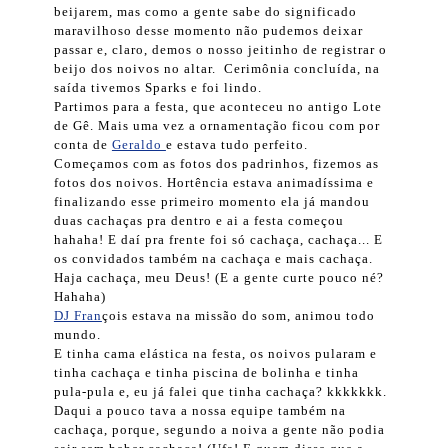
beijarem, mas como a gente sabe do significado
maravilhoso desse momento não pudemos deixar
passar e, claro, demos o nosso jeitinho de registrar o
beijo dos noivos no altar. Cerimônia concluída, na
saída tivemos Sparks e foi lindo.
Partimos para a festa, que aconteceu no antigo Lote
de Gê. Mais uma vez a ornamentação ficou com por
conta de
Geraldo
e estava tudo perfeito.
Começamos com as fotos dos padrinhos, fizemos as
fotos dos noivos. Hortência estava animadíssima e
finalizando esse primeiro momento ela já mandou
duas cachaças pra dentro e ai a festa começou
hahaha! E daí pra frente foi só cachaça, cachaça... E
os convidados também na cachaça e mais cachaça.
Haja cachaça, meu Deus! (E a gente curte pouco né?
Hahaha)
DJ Fran
çois estava na missão do som, animou todo
mundo.
E tinha cama elástica na festa, os noivos pularam e
tinha cachaça e tinha piscina de bolinha e tinha
pula-pula e, eu já falei que tinha cachaça? kkkkkkk.
Daqui a pouco tava a nossa equipe também na
cachaça, porque, segundo a noiva a gente não podia